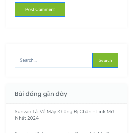
Search
for:
Bài đăng gần đây
Sunwin Tải Về Máy Không Bị Chặn – Link Mới
Nhất 2024