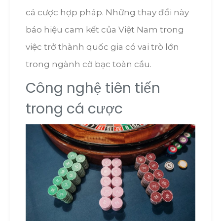
cá cược hợp pháp. Những thay đổi này
báo hiệu cam kết của Việt Nam trong
việc trở thành quốc gia có vai trò lớn
trong ngành cờ bạc toàn cầu.
Công nghệ tiên tiến
trong cá cược