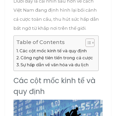
Dưới đây là cái nhìn sâu hơn về cách
Việt Nam đang định hình lại bối cảnh
cá cược toàn cầu, thu hút sức hấp dẫn
bất ngờ từ khắp nơi trên thế giới.
Table of Contents
Các cột mốc kinh tế và quy định
Công nghệ tiên tiến trong cá cược
Sự hấp dẫn về văn hóa và du lịch
Các cột mốc kinh tế và
quy định