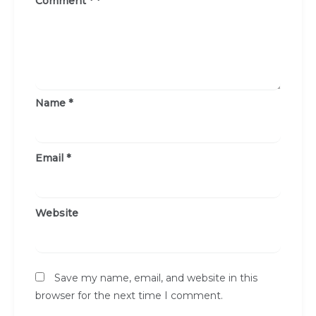
Comment
*
Name
*
Email
*
Website
Save my name, email, and website in this
browser for the next time I comment.