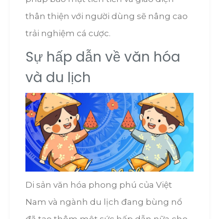
thân thiện với người dùng sẽ nâng cao
trải nghiệm cá cược.
Sự hấp dẫn về văn hóa
và du lịch
Di sản văn hóa phong phú của Việt
Nam và ngành du lịch đang bùng nổ