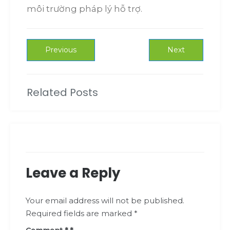
môi trường pháp lý hỗ trợ.
Post
Previous
Next
Previous
Next
post:
post:
navigation
Related Posts
Leave a Reply
Your email address will not be published.
Required fields are marked
*