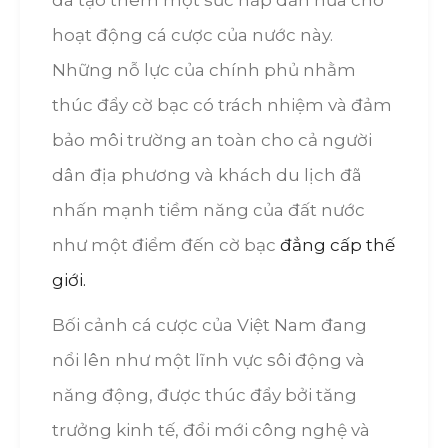
đã tạo thêm một sức hấp dẫn nữa cho
hoạt động cá cược của nước này.
Những nỗ lực của chính phủ nhằm
thúc đẩy cờ bạc có trách nhiệm và đảm
bảo môi trường an toàn cho cả người
dân địa phương và khách du lịch đã
nhấn mạnh tiềm năng của đất nước
như một điểm đến cờ bạc
đẳng cấp thế
giới.
Bối cảnh cá cược của Việt Nam đang
nổi lên như một lĩnh vực sôi động và
năng động, được thúc đẩy bởi tăng
trưởng kinh tế, đổi mới công nghệ và